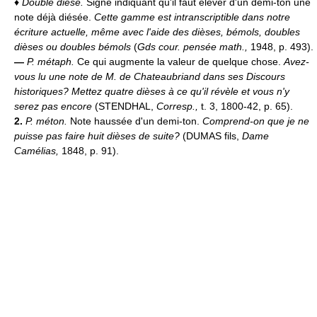
♦
Double dièse.
Signe indiquant qu'il faut élever d'un demi-ton une
note déjà diésée.
Cette gamme est intranscriptible dans notre
écriture actuelle, même avec l'aide des dièses, bémols, doubles
dièses ou doubles bémols
(
Gds cour. pensée math.,
1948, p. 493).
—
P. métaph.
Ce qui augmente la valeur de quelque chose.
Avez-
vous lu une note de M. de Chateaubriand dans ses Discours
historiques? Mettez quatre dièses à ce qu'il révèle et vous n'y
serez pas encore
(STENDHAL,
Corresp.,
t. 3, 1800-42, p. 65).
2.
P. méton.
Note haussée d'un demi-ton.
Comprend-on que je ne
puisse pas faire huit dièses de suite?
(DUMAS fils,
Dame
Camélias,
1848, p. 91).