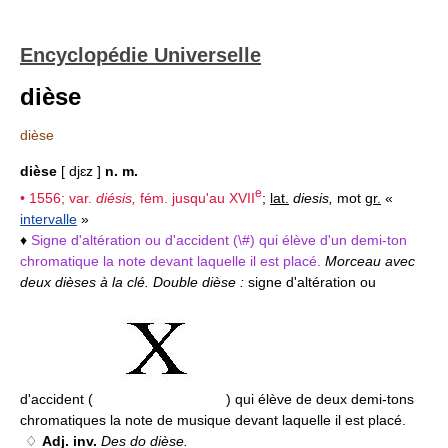
Encyclopédie Universelle
dièse
dièse
dièse
[ djɛz ]
n. m.
e
• 1556; var.
diésis,
fém. jusqu'au
XVII
;
lat.
diesis,
mot
gr.
«
intervalle
»
♦
Signe d'altération ou d'accident (\#) qui élève d'un demi-ton
chromatique la note devant laquelle il est placé.
Morceau avec
deux dièses à la clé. Double dièse :
signe d'altération ou
d'accident (
) qui élève de deux demi-tons
chromatiques la note de musique devant laquelle il est placé.
♢
Adj. inv.
Des do dièse.