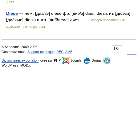
1798
Diese
— нем. [диэ/зэ] dièse фр. [диэ/з] diesi, diesis ит. [ди/эзи],
[ди/эзис] diesis англ. [да/йисис] диез …
Словарь иностранных
музыкальных терминов
© Academic, 2000-2026
18+
Contactez-nous:
Support technique
,
RÉCLAME
Dictionnaires exportation
, créé sur PHP,
Joomla,
Drupal,
WordPress, MODx.