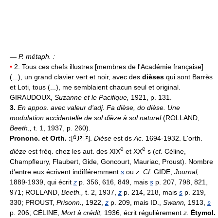
—
P. métaph. :
•
2. Tous ces chefs illustres [membres de l'Académie française]
(...), un grand clavier vert et noir, avec des
dièses
qui sont Barrès
et Loti, tous (...), me semblaient chacun seul et original.
GIRAUDOUX,
Suzanne et le Pacifique,
1921, p. 131.
3.
En appos. avec valeur d'adj.
Fa dièse, do dièse.
Une
modulation accidentelle de sol dièze à sol naturel
(ROLLAND,
Beeth.,
t. 1, 1937, p. 260).
Prononc. et Orth. :
[
].
Dièse
est ds
Ac.
1694-1932. L'orth.
e
e
dièze
est fréq. chez les aut. des XIX
et XX
s (
cf.
Céline,
Champfleury, Flaubert, Gide, Goncourt, Mauriac, Proust). Nombre
d'entre eux écrivent indifféremment
s
ou
z. Cf.
GIDE,
Journal,
1889-1939, qui écrit
z
p. 356, 616, 849, mais
s
p. 207, 798, 821,
971; ROLLAND,
Beeth.,
t. 2, 1937,
z
p. 214, 218, mais
s
p. 219,
330; PROUST,
Prisonn.,
1922,
z
p. 209, mais ID.,
Swann,
1913,
s
p. 206; CÉLINE,
Mort à crédit,
1936, écrit régulièrement
z.
Étymol.