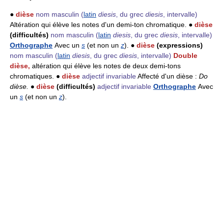
●
dièse
nom masculin
(
latin
diesis
, du grec
diesis
, intervalle)
Altération qui élève les notes d'un demi-ton chromatique. ●
dièse
(difficultés)
nom masculin
(
latin
diesis
, du grec
diesis
, intervalle)
Orthographe
Avec un
s
(et non un
z
). ●
dièse
(expressions)
nom masculin
(
latin
diesis
, du grec
diesis
, intervalle)
Double
dièse,
altération qui élève les notes de deux demi-tons
chromatiques. ●
dièse
adjectif invariable
Affecté d'un dièse :
Do
dièse.
●
dièse
(difficultés)
adjectif invariable
Orthographe
Avec
un
s
(et non un
z
).