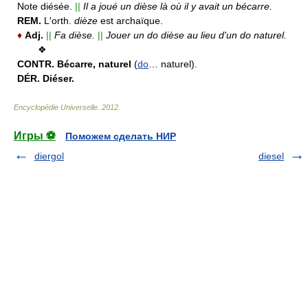
Note diésée.
||
Il a joué un dièse là où il y avait un bécarre.
REM.
L'orth.
dièze
est archaïque.
♦
Adj.
||
Fa dièse.
||
Jouer un do dièse au lieu d'un do naturel.
❖
CONTR.
Bécarre, naturel
(
do
… naturel).
DÉR.
Diéser.
Encyclopédie Universelle
.
2012
.
Игры ⚽
Поможем сделать НИР
diergol
diesel