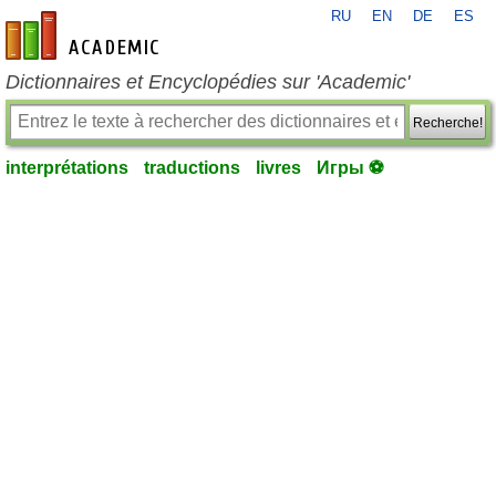
RU
EN
DE
ES
fr-academic.com
Dictionnaires et Encyclopédies sur 'Academic'
Recherche!
interprétations
traductions
livres
Игры ⚽