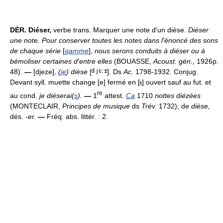
DÉR.
Diéser,
verbe trans. Marquer une note d'un dièse.
Diéser
une note.
Pour conserver toutes les notes dans l'énoncé des sons
de chaque série
[
gamme
],
nous serons conduits à diéser ou à
bémoliser certaines d'entre elles
(BOUASSE,
Acoust. gén.,
1926p.
48).
—
[djeze],
(
je
) dièse
[
]. Ds
Ac.
1798-1932. Conjug.
Devant syll. muette change [e] fermé en [
] ouvert sauf au fut. et
re
au cond.
je diéserai(
s
).
—
1
attest.
Ca
1710
nottes diézées
(MONTECLAIR,
Principes de musique
ds
Trév.
1732); de
dièse,
dés.
-er.
—
Fréq. abs. littér. : 2.