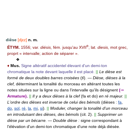
dièse
[djɛz]
n. m.
e
ÉTYM.
1556; var.
diésis,
fém. jusqu'au XVII
; lat.
diesis,
mot grec,
proprt « intervalle; action de séparer ».
❖
♦
Mus.
Signe altératif accidentel élevant d'un demi-ton
chromatique la note devant laquelle il est placé.
||
Le dièse est
formé de deux doubles barres croisées
(♯).
—
Dièse, dièses à la
clef,
déterminant la tonalité du morceau en altérant toutes les
notes situées sur la ligne ou dans l'intervalle qu'ils désignent
(
⇒
Armature).
||
Il y a deux dièses à la clef
(fa et do)
en ré majeur.
||
L'ordre des dièses est inverse de celui des bémols
(dièses :
fa
,
do
,
sol
,
ré
,
la
,
mi
,
si
).
||
Moduler, changer la tonalité d'un morceau
en introduisant des dièses, des bémols
(cit. 2).
||
Supprimer un
dièse par un bécarre.
—
Double dièse :
signe correspondant à
l'élévation d'un demi-ton chromatique d'une note déjà diésée.