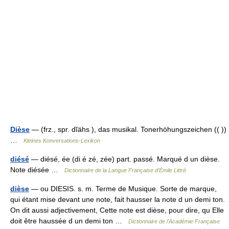
Dièse
— (frz., spr. dĭähs ), das musikal. Tonerhöhungszeichen (( ))
…
Kleines Konversations-Lexikon
diésé
— diésé, ée (di é zé, zée) part. passé. Marqué d un dièse.
Note diésée …
Dictionnaire de la Langue Française d'Émile Littré
dièse
— ou DIESIS. s. m. Terme de Musique. Sorte de marque,
qui étant mise devant une note, fait hausser la note d un demi ton.
On dit aussi adjectivement, Cette note est dièse, pour dire, qu Elle
doit être haussée d un demi ton …
Dictionnaire de l'Académie Française