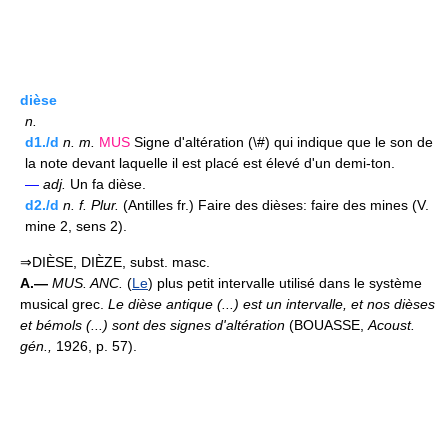
dièse
n.
d1./d
n.
m.
MUS
Signe d'altération (\#) qui indique que le son de
la note devant laquelle il est placé est élevé d'un demi-ton.
—
adj.
Un fa dièse.
d2./d
n.
f.
Plur.
(Antilles fr.) Faire des dièses: faire des mines (V.
mine 2, sens 2).
⇒DIÈSE, DIÈZE, subst. masc.
A.—
MUS. ANC.
(
Le
) plus petit intervalle utilisé dans le système
musical grec.
Le dièse antique (...) est un intervalle, et nos dièses
et bémols (...) sont des signes d'altération
(BOUASSE,
Acoust.
gén.,
1926, p. 57).