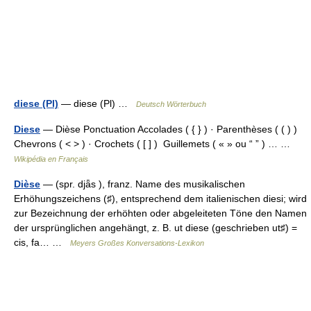
diese (Pl)
— diese (Pl) …
Deutsch Wörterbuch
Diese
— Dièse Ponctuation Accolades ( { } ) · Parenthèses ( ( ) )
Chevrons ( < > ) · Crochets ( [ ] ) Guillemets ( « » ou “ ” ) … …
Wikipédia en Français
Dièse
— (spr. djǟs ), franz. Name des musikalischen
Erhöhungszeichens (♯), entsprechend dem italienischen diesi; wird
zur Bezeichnung der erhöhten oder abgeleiteten Töne den Namen
der ursprünglichen angehängt, z. B. ut diese (geschrieben ut♯) =
cis, fa… …
Meyers Großes Konversations-Lexikon