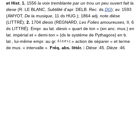
et Hist. 1.
1556
la voix tremblante par un trou un peu ouvert fait la
diese
(R. LE BLANC,
Subtilité
d'apr. DELB.
Rec.
ds
DG
); av. 1593
(AMYOT,
De la musique,
11 ds HUG.); 1864 adj.
note dièse
(LITTRÉ);
2.
1704
diesis
(REGNARD,
Les Folies amoureuses,
II, 6
ds LITTRÉ). Empr. au lat.
diesis
« quart de ton » (en anc. mus.) en
lat. impérial et « demi-ton » (ds le système de Pythagore) en b.
lat., lui-même empr. au gr.
« action de séparer » et terme
de mus. « intervalle ».
Fréq. abs. littér. :
Dièse :
45.
Dièze :
46.